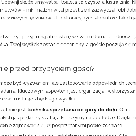
pewnij się, że umywalka i toaleta są czyste, a lustra lśnią. N
metyków – minimalizm w tej przestrzeni zazwyczaj robi dob
e świeżych ręczników lub dekoracyjnych akcentów, takich j
sz stworzyć przyjemną atmosferę w swoim domu, a jednocześ
ka. Twój wysiłek zostanie doceniony, a goście poczują się m
nie
przed przybyciem gości?
 może być wyzwaniem, ale zastosowanie odpowiednich tech
zadania. Kluczowym aspektem jest organizacja i wykorzystan
ć czas i uniknąć zbędnego wysiłku.
zątanie jest
technika sprzątania od góry do dołu
. Oznacz
kich jak półki czy szafki, a kończymy na podłodze. Dzięki 
nownie zajmować się już posprzątanymi powierzchniami.