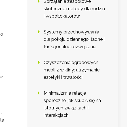
Sprzątanie zespołowe:
skuteczne metody dla rodzin
i współlokatorów
Systemy przechowywania
ko
dla pokoju dziennego: ładne i
funkcjonalne rozwiązania
Czyszczenie ogrodowych
mebli z wikliny: utrzymanie
ów
estetyki i trwałości
Minimalizm a relacje
społeczne: jak skupić się na
istotnych związkach i
s
interakcjach
le