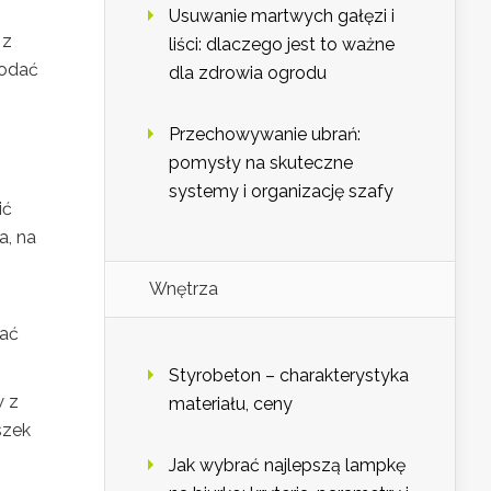
Usuwanie martwych gałęzi i
 z
liści: dlaczego jest to ważne
dodać
dla zdrowia ogrodu
Przechowywanie ubrań:
pomysły na skuteczne
systemy i organizację szafy
ić
a, na
Wnętrza
dać
Styrobeton – charakterystyka
w z
materiału, ceny
szek
Jak wybrać najlepszą lampkę