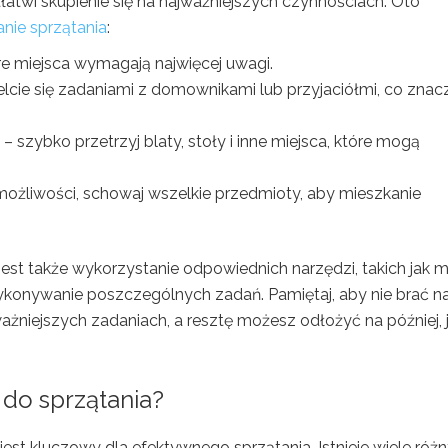
ułatwi skupienie się na najważniejszych czynnościach. Oto
anie sprzątania
:
óre miejsca wymagają najwięcej uwagi.
lcie się zadaniami z domownikami lub przyjaciółmi, co znac
– szybko przetrzyj blaty, stoły i inne miejsca, które mogą
ożliwości, schowaj wszelkie przedmioty, aby mieszkanie
est także wykorzystanie odpowiednich narzędzi, takich jak 
 wykonywanie poszczególnych zadań. Pamiętaj, aby nie brać n
jważniejszych zadaniach, a resztę możesz odłożyć na później, j
 do sprzątania?
jest kluczowy dla efektywnego sprzątania. Istnieje wiele róż