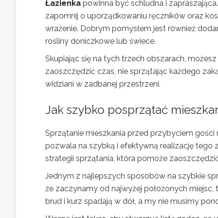
Łazienka
powinna być schludna i zapraszająca. U
zapomnij o uporządkowaniu ręczników oraz kos
wrażenie. Dobrym pomysłem jest również dodani
rośliny doniczkowe lub świece.
Skupiając się na tych trzech obszarach, może
zaoszczędzić czas, nie sprzątając każdego zakąt
widziani w zadbanej przestrzeni.
Jak szybko posprzątać mieszka
Sprzątanie mieszkania przed przybyciem gości
pozwala na szybką i efektywną realizację tego 
strategii sprzątania, która pomoże zaoszczędzi
Jednym z najlepszych sposobów na szybkie spr
że zaczynamy od najwyżej położonych miejsc, ta
brud i kurz spadają w dół, a my nie musimy po