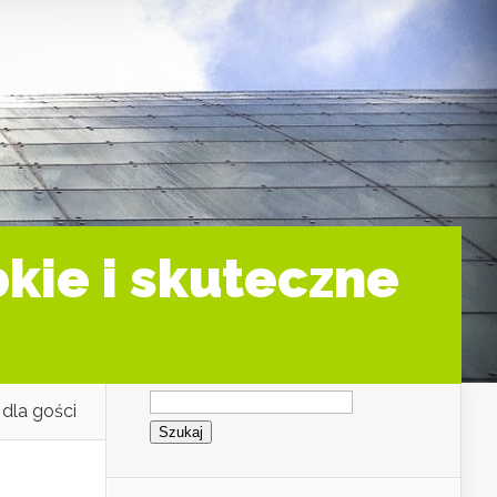
kie i skuteczne
Szukaj:
 dla gości