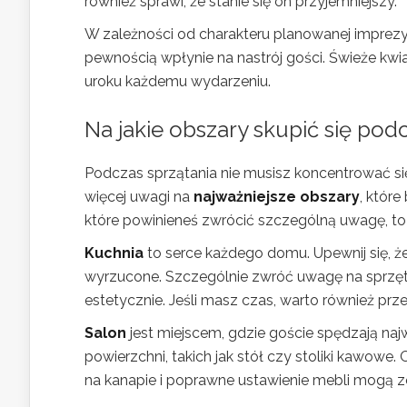
również sprawi, że stanie się on przyjemniejszy.
W zależności od charakteru planowanej imprez
pewnością wpłynie na nastrój gości. Świeże k
uroku każdemu wydarzeniu.
Na jakie obszary skupić się pod
Podczas sprzątania nie musisz koncentrować s
więcej uwagi na
najważniejsze obszary
, które
które powinieneś zwrócić szczególną uwagę, to k
Kuchnia
to serce każdego domu. Upewnij się, że
wyrzucone. Szczególnie zwróć uwagę na sprzęty
estetycznie. Jeśli masz czas, warto również pr
Salon
jest miejscem, gdzie goście spędzają na
powierzchni, takich jak stół czy stoliki kawow
na kanapie i poprawne ustawienie mebli mogą z