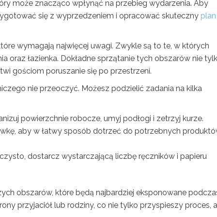
który może znacząco wpłynąć na przebieg wydarzenia. Aby
przygotować się z wyprzedzeniem i opracować skuteczny
plan
które wymagają najwięcej uwagi. Zwykle są to te, w których
hnia oraz łazienka. Dokładne sprzątanie tych obszarów nie tyl
twi gościom poruszanie się po przestrzeni.
iczego nie przeoczyć. Możesz podzielić zadania na kilka
anizuj powierzchnie robocze, umyj podłogi i zetrzyj kurze.
dówkę, aby w łatwy sposób dotrzeć do potrzebnych produkt
t czysto, dostarcz wystarczającą liczbę ręczników i papieru
szych obszarów, które będą najbardziej eksponowane podcza
ny przyjaciół lub rodziny, co nie tylko przyspieszy proces, a