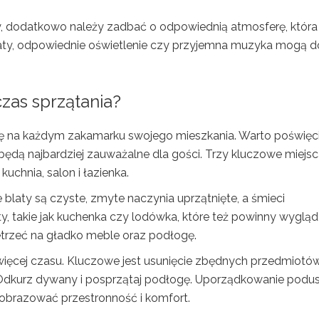
y, dodatkowo należy zadbać o odpowiednią atmosferę, która
wiaty, odpowiednie oświetlenie czy przyjemna muzyka mogą 
czas sprzątania?
ię na każdym zakamarku swojego mieszkania. Warto poświęc
 będą najbardziej zauważalne dla gości. Trzy kluczowe miejsc
uchnia, salon i łazienka.
 blaty są czyste, zmyte naczynia uprzątnięte, a śmieci
, takie jak kuchenka czy lodówka, które też powinny wyglą
zetrzeć na gładko meble oraz podłogę.
jwięcej czasu. Kluczowe jest usunięcie zbędnych przedmiotó
e. Odkurz dywany i posprzątaj podłogę. Uporządkowanie podu
obrazować przestronność i komfort.