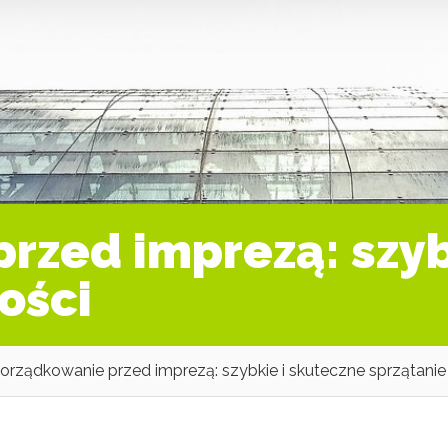
rzed imprezą: szyb
ości
orządkowanie przed imprezą: szybkie i skuteczne sprzątanie