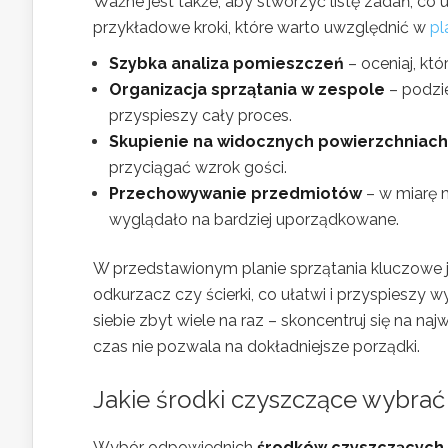
Ważne jest także, aby stworzyć listę zadań, co 
przykładowe kroki, które warto uwzględnić w
pl
Szybka analiza pomieszczeń
– oceniaj, kt
Organizacja sprzątania w zespole
– podzie
przyspieszy cały proces.
Skupienie na widocznych powierzchniach
przyciągać wzrok gości.
Przechowywanie przedmiotów
– w miarę m
wyglądało na bardziej uporządkowane.
W przedstawionym planie sprzątania kluczowe j
odkurzacz czy ścierki, co ułatwi i przyspieszy
siebie zbyt wiele na raz – skoncentruj się na na
czas nie pozwala na dokładniejsze porządki.
Jakie środki czyszczące wybrać
Wybór odpowiednich
środków czyszczących