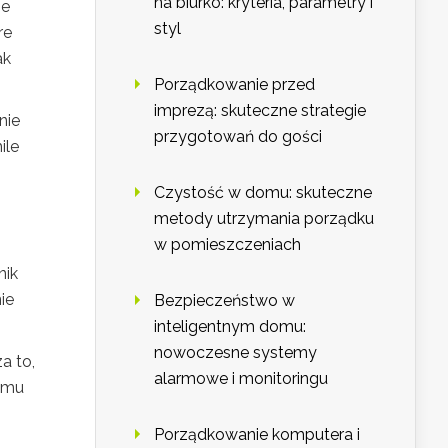
na biurko: kryteria, parametry i
ie
styl
re
ak
Porządkowanie przed
imprezą: skuteczne strategie
nie
przygotowań do gości
ile
Czystość w domu: skuteczne
metody utrzymania porządku
w pomieszczeniach
nik
ie
Bezpieczeństwo w
inteligentnym domu:
nowoczesne systemy
a to,
alarmowe i monitoringu
temu
Porządkowanie komputera i