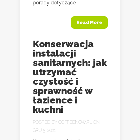
porady dotyczące...
Read More
Konserwacja
instalacji
sanitarnych: jak
utrzymać
czystość i
sprawność w
łazience i
kuchni
POSTED BY
COFFEENOW.PL
ON
GRU 5, 2021