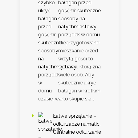
bałagan przed
gośćmi: skuteczne
sposoby na
natychmiastowy
porządek w domu
Nieprzygotowane
mieszkanie przed
wizytą gości to
sytuacja, którą zna
wiele osób. Aby
skutecznie ukryć
bałagan w krótkim
czasie, warto skupić się …
Łatwe sprzątanie –
odkurzacze numatic.
Centralne odkurzanie