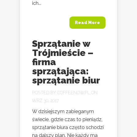
ich...
Read More
Sprzątanie w
Trójmieście –
firma
sprzątająca:
sprzątanie biur
POSTED BY
COFFEENOW.PL
ON
WRZ 30, 2017
W dzisiejszym zabieganym
świecie, gdzie czas to pieniądz,
sprzątanie biura często schodzi
na dalszy plan. Nie każdy ma