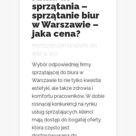
sprzątania –
sprzątanie biur
w Warszawie –
jaka cena?
POSTED BY
COFFEENOW.PL
ON
WRZ 12, 2017
Wybór odpowiedniej firmy
sprzątającej do biura w
Warszawie to nie tylko kwestia
estetyki, ale także zdrowia i
komfortu pracowników. W dobie
rosnącej konkurencji na rynku
usług sprzątających, klienci
mają dostęp do bogatej oferty,
która często jest
dostosowywana do