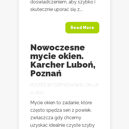
doświadczeniem, aby szybko i
skutecznie uporać się z...
Read More
Nowoczesne
mycie okien.
Karcher Luboń,
Poznań
POSTED BY
COFFEENOW.PL
ON LIP
11, 2017
Mycie okien to zadanie, które
często spędza sen z powiek,
zwłaszcza gdy chcemy
uzyskać idealnie czyste szyby