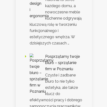
każdego domu, a
nowoczesne meble
kuchenne odgrywają
kluczową rolę w tworzeniu
funkcjonalnego i
estetycznego wnętrza. W
dzisiejszych czasach …
Posprzątamy twoje
biuro – sprzątanie
firm w Poznaniu
Czyste i zadbane
biuro to nie tylko
estetyka, ale także
klucz do
efektywności pracy i dobrego
samopoczucia pracowników.