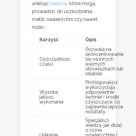
uniknąć
błędów
, które mogą
prowadzić do uszkodzenia
mebli, nawierzchni czy nawet
roślin.
Korzyść
Opis
Pozwala na
skoncentrowanie
Oszczędność
się na innych
czasu
ważnych
obowiązkach lub
relaksie.
Profesjonaliści
wykorzystują
Wysoka
odpowiednie
jakość
techniki i środki
wykonania
czyszczące, co
zapewnia lepsze
rezultaty.
Specjaliści
wiedzą, jak dbać
o różne
Unikanie
powierzchnie i