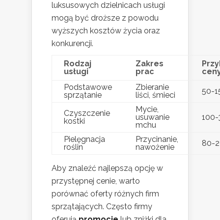
luksusowych dzielnicach usługi
mogą być droższe z powodu
wyższych kosztów życia oraz
konkurencji.
Rodzaj
Zakres
Prz
usługi
prac
cen
Podstawowe
Zbieranie
50-1
sprzątanie
liści, śmieci
Mycie,
Czyszczenie
usuwanie
100-
kostki
mchu
Pielęgnacja
Przycinanie,
80-2
roślin
nawożenie
Aby znaleźć najlepszą opcję w
przystępnej cenie, warto
porównać oferty różnych firm
sprzątających. Często firmy
oferują
promocje
lub zniżki dla