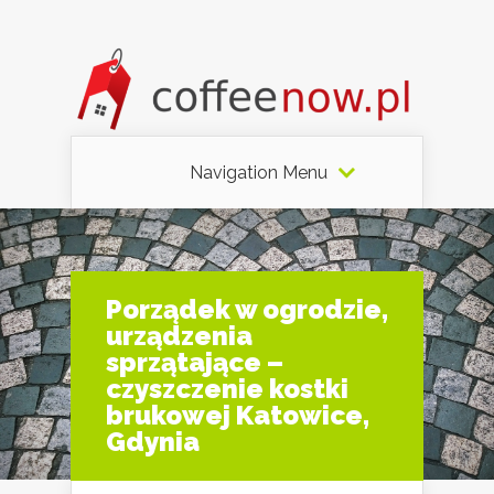
Navigation Menu
Porządek w ogrodzie,
urządzenia
sprzątające –
czyszczenie kostki
brukowej Katowice,
Gdynia