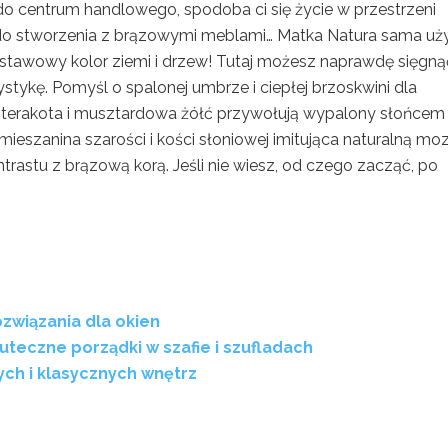
ż do centrum handlowego, spodoba ci się życie w przestrzeni
we do stworzenia z brązowymi meblami… Matka Natura sama uż
stawowy kolor ziemi i drzew! Tutaj możesz naprawdę sięgną
stykę. Pomyśl o spalonej umbrze i ciepłej brzoskwini dla
 terakota i musztardowa żółć przywołują wypalony słońcem
 mieszanina szarości i kości słoniowej imitująca naturalną mo
ntrastu z brązową korą. Jeśli nie wiesz, od czego zacząć, po
ozwiązania dla okien
uteczne porządki w szafie i szufladach
ch i klasycznych wnętrz