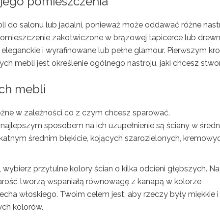
ojego pomieszczenia
 do salonu lub jadalni, ponieważ może oddawać różne nastr
pomieszczenie zakotwiczone w brązowej tapicerce lub drewn
ne, eleganckie i wyrafinowane lub pełne glamour. Pierwszym kr
h mebli jest określenie ogólnego nastroju, jaki chcesz stwo
ch mebli
óżne w zależności co z czym chcesz sparować.
 najlepszym sposobem na ich uzupełnienie są ściany w śred
ikatnym średnim błękicie, kojących szarozielonych, kremowy
wybierz przytulne kolory ścian o kilka odcieni głębszych. Na
arość tworzą wspaniałą równowagę z kanapą w kolorze
cha włoskiego. Twoim celem jest, aby rzeczy były miękkie i
ych kolorów.