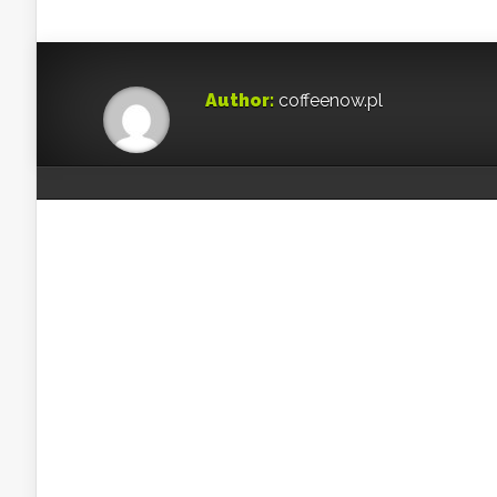
Author:
coffeenow.pl