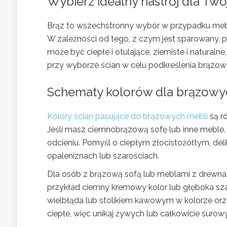
Wybierz idealny nastrój dla Tw
Brąz to wszechstronny wybór w przypadku mebli
W zależności od tego, z czym jest sparowany, 
może być ciepłe i otulające, ziemiste i natural
przy wyborze ścian w celu podkreślenia brązowyc
Schematy kolorów dla brązowy
Kolory ścian pasujące do brązowych mebli
są r
Jeśli masz ciemnobrązową sofę lub inne meble,
odcieniu. Pomyśl o ciepłym złocistożółtym, del
opaleniznach lub szarościach.
Dla osób z brązową sofą lub meblami z drewna, 
przykład ciemny kremowy kolor lub głęboka sz
wielbłąda lub stolikiem kawowym w kolorze orze
ciepłe, więc unikaj żywych lub całkowicie surow