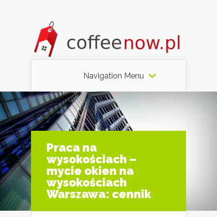
Navigation Menu
Praca na
wysokościach –
mycie okien na
wysokościach
Warszawa: cennik