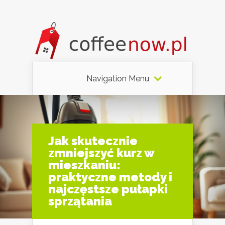
Navigation Menu
Jak skutecznie
zmniejszyć kurz w
mieszkaniu:
praktyczne metody i
najczęstsze pułapki
sprzątania