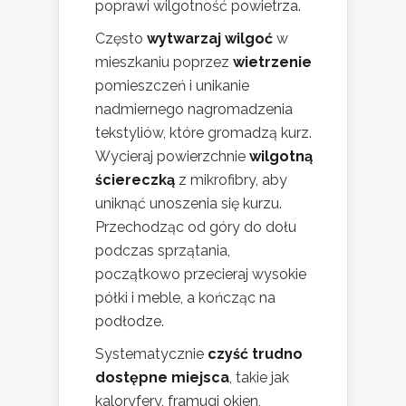
poprawi wilgotność powietrza.
Często
wytwarzaj wilgoć
w
mieszkaniu poprzez
wietrzenie
pomieszczeń i unikanie
nadmiernego nagromadzenia
tekstyliów, które gromadzą kurz.
Wycieraj powierzchnie
wilgotną
ściereczką
z mikrofibry, aby
uniknąć unoszenia się kurzu.
Przechodząc od góry do dołu
podczas sprzątania,
początkowo przecieraj wysokie
półki i meble, a kończąc na
podłodze.
Systematycznie
czyść trudno
dostępne miejsca
, takie jak
kaloryfery, framugi okien,