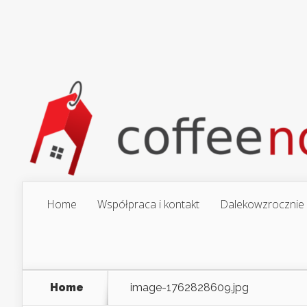
Home
Współpraca i kontakt
Dalekowzrocznie
Home
image-1762828609.jpg